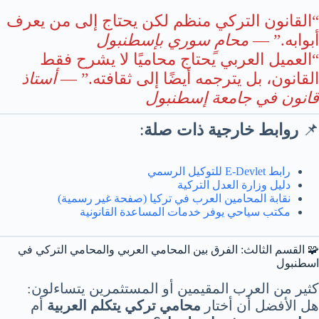
“القانون التركي منظم لكن يحتاج إلى من يعرف
أبوابه.” —
محامٍ سوري بإسطنبول
“العميل العربي يحتاج محاميًا لا يشرح فقط
القانون، بل يترجمه أيضًا إلى ثقافته.” —
أستاذ
قانون في جامعة إسطنبول
📌
روابط خارجية ذات صلة
:
رابط E-Devlet للتوكيل الرسمي
دليل وزارة العدل التركية
نقابة المحامين العرب في تركيا (صفحة غير رسمية)
مكتب سياحي يوفر خدمات المساعدة القانونية
🧩 القسم الثالث: الفرق بين المحامي العربي والمحامي التركي في
اسطنبول
كثير من العرب المقيمين أو المستثمرين يتساءلون:
هل الأفضل أن أختار
محامي تركي يتكلم العربية
أم