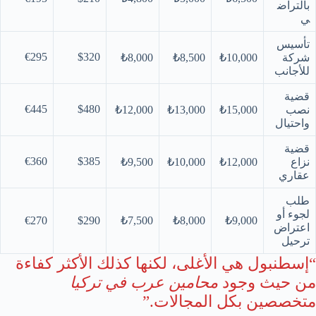
بالتراض
ي
تأسيس
€295
$320
شركة
₺10,000
₺8,500
₺8,000
للأجانب
قضية
€445
$480
نصب
₺15,000
₺13,000
₺12,000
واحتيال
قضية
€360
$385
نزاع
₺12,000
₺10,000
₺9,500
عقاري
طلب
لجوء أو
€270
$290
₺7,500
₺8,000
₺9,000
اعتراض
ترحيل
“إسطنبول هي الأغلى، لكنها كذلك الأكثر كفاءة
من حيث وجود
محامين عرب في تركيا
متخصصين بكل المجالات.”