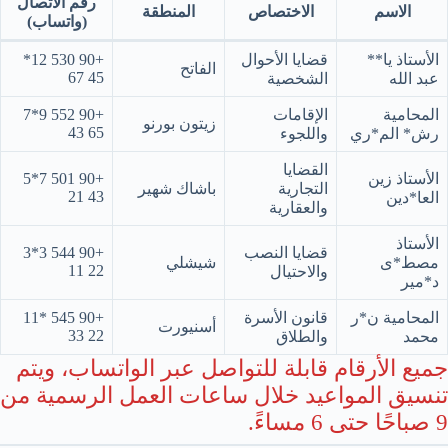
رقم الاتصال
الاسم
الاختصاص
المنطقة
(واتساب)
الأستاذ يا**
قضايا الأحوال
+90 530 12*
الفاتح
45 67
عبد الله
الشخصية
المحامية
الإقامات
+90 552 9*7
زيتون بورنو
65 43
رش* الم*ري
واللجوء
القضايا
الأستاذ زين
+90 501 7*5
التجارية
باشاك شهير
43 21
العا*دين
والعقارية
الأستاذ
قضايا النصب
+90 544 3*3
مصط*ى
شيشلي
22 11
والاحتيال
د*مير
المحامية ن*ر
قانون الأسرة
+90 545 *11
أسنيورت
22 33
محمد
والطلاق
جميع الأرقام قابلة للتواصل عبر الواتساب، ويتم
تنسيق المواعيد خلال ساعات العمل الرسمية من
9 صباحًا حتى 6 مساءً.