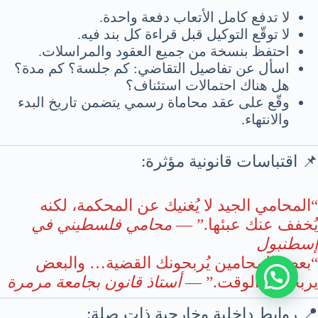
لا تدفع كامل الأتعاب دفعة واحدة.
لا توقّع التوكيل قبل قراءة كل بند فيه.
احتفظ بنسخة من جميع العقود والمراسلات.
اسأل عن تفاصيل التقاضي: كم جلسة؟ كم مدة؟
هل هناك احتمالات استئناف؟
وقّع على عقد محاماة رسمي يتضمن تاريخ البدء
والانتهاء.
📌 اقتباسات قانونية مؤثرة:
“المحامي الجيد لا يُغنيك عن المحكمة، لكنه
يُخفف عنك عبئها.” —
محامي فلسطيني في
إسطنبول
“بعض المحامين يُربحونك القضية… والبعض
يربحونك الوقت.” —
أستاذ قانون بجامعة مرمرة
📍 روابط داخلية وخارجية ذات صلة: