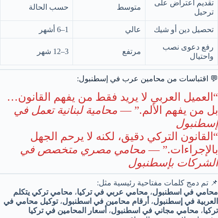
تقديم اعتراض على
متوسط
حسب الحالة
ترحيل
تحصيل دين أو شيك
عالي
1–6 أشهر
رفع دعوى نصب
مرتفع
3–12 شهر
واحتيال
💬 اقتباسات من محامين عرب في إسطنبول:
“العميل العربي لا يريد فقط من يفهم القانون…
بل من يفهم الألم.” —
محامية لبنانية تعمل في
إسطنبول
“القانون التركي دقيق، لكنه لا يرحم الجهل
بالإجراءات.” —
محامي مصري متخصص في
الشركات بإسطنبول
📌 تم دمج كلمات مفتاحية رئيسية مثل:
محامي في اسطنبول
،
محامي عربي في تركيا
،
محامي تركي يتكلم
العربية في إسطنبول
،
أرقام محامين في اسطنبول
،
توكيل محامي في
تركيا
،
محامي مجاني في اسطنبول
،
أسعار المحامين في تركيا