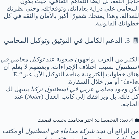
حاجز اللغة، بل أيضًا التفاهم الثقافي، حيث يكون
المحامي على دراية بعاداتك، وتوقعاتك، وحتى نظرتك
للعدالة. وهذا يمنحك شعورًا أكبر بالأمان والثقة في كل
خطواتك القانونية.
🧾 3. الدعم الكامل في التوثيق وتوكيل المحامي
الكثير من العرب يواجهون صعوبة عند
توكيل محامي في
اسطنبول
بسبب اختلاف الإجراءات، وبعضهم لا يعلم أن
هناك خطوات إلكترونية متاحة للتوكيل الآن عبر “E-
devlet” أو من خلال السفارة.
لكن وجود
محامي عربي في اسطنبول تركيا
يسهل لك
كل ذلك، بل ويرافقك إلى كاتب العدل (
Noter
) عند
الحاجة.
💼 4. تعدد التخصصات: اختر محاميك بحسب قضيتك
من الرائع أن تجد
شركة محاماة في اسطنبول
أو
مكتب
محاماة عربي
يضم محامين مختصين في: