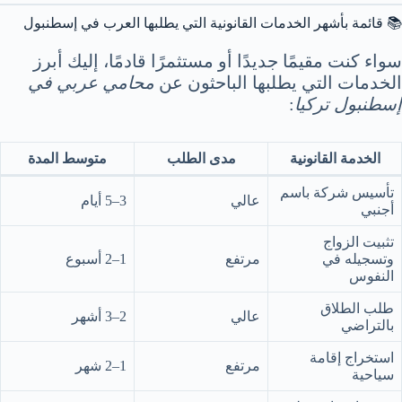
📚 قائمة بأشهر الخدمات القانونية التي يطلبها العرب في إسطنبول
سواء كنت مقيمًا جديدًا أو مستثمرًا قادمًا، إليك أبرز
الخدمات التي يطلبها الباحثون عن
محامي عربي في
إسطنبول تركيا
:
الخدمة القانونية
مدى الطلب
متوسط المدة
تأسيس شركة باسم
عالي
3–5 أيام
أجنبي
تثبيت الزواج
وتسجيله في
مرتفع
1–2 أسبوع
النفوس
طلب الطلاق
عالي
2–3 أشهر
بالتراضي
استخراج إقامة
مرتفع
1–2 شهر
سياحية