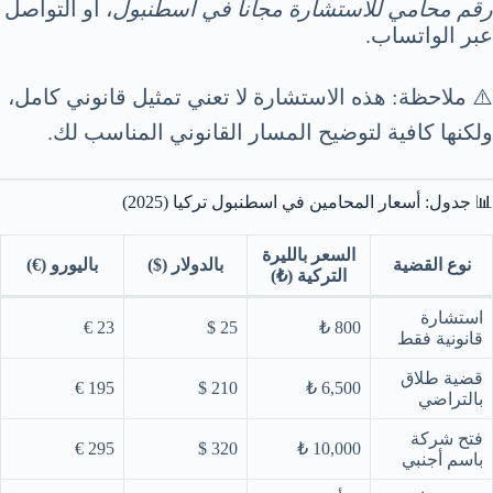
رقم محامي للاستشارة مجانا في اسطنبول
، أو التواصل
عبر الواتساب.
⚠️ ملاحظة: هذه الاستشارة لا تعني تمثيل قانوني كامل،
ولكنها كافية لتوضيح المسار القانوني المناسب لك.
📊 جدول: أسعار المحامين في اسطنبول تركيا (2025)
السعر بالليرة
نوع القضية
بالدولار ($)
باليورو (€)
التركية (₺)
استشارة
23 €
25 $
800 ₺
قانونية فقط
قضية طلاق
195 €
210 $
6,500 ₺
بالتراضي
فتح شركة
295 €
320 $
10,000 ₺
باسم أجنبي