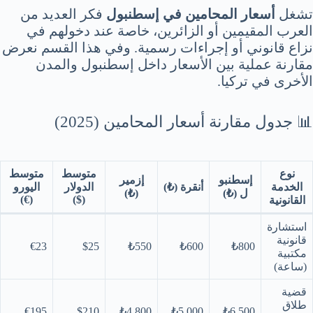
تشغل
أسعار المحامين في إسطنبول
فكر العديد من
العرب المقيمين أو الزائرين، خاصة عند دخولهم في
نزاع قانوني أو إجراءات رسمية. وفي هذا القسم نعرض
مقارنة عملية بين الأسعار داخل إسطنبول والمدن
الأخرى في تركيا.
📊 جدول مقارنة أسعار المحامين (2025)
نوع
متوسط
متوسط
إسطنبو
إزمير
الخدمة
أنقرة (₺)
الدولار
اليورو
ل (₺)
(₺)
(€)
($)
القانونية
استشارة
قانونية
€23
$25
₺550
₺600
₺800
مكتبية
(ساعة)
قضية
طلاق
€195
$210
₺4,800
₺5,000
₺6,500