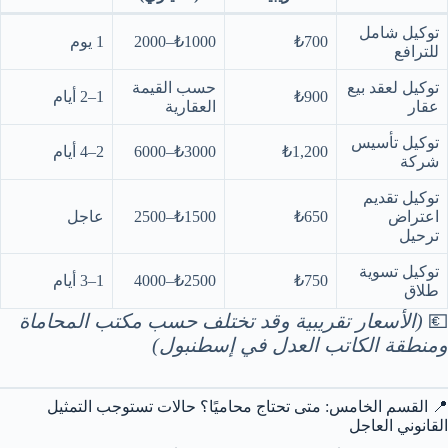
توكيل شامل
₺700
₺1000–2000
1 يوم
للترافع
توكيل لعقد بيع
حسب القيمة
₺900
1–2 أيام
عقار
العقارية
توكيل تأسيس
₺1,200
₺3000–6000
2–4 أيام
شركة
توكيل تقديم
اعتراض
₺650
₺1500–2500
عاجل
ترحيل
توكيل تسوية
₺750
₺2500–4000
1–3 أيام
طلاق
💶
(الأسعار تقريبية وقد تختلف حسب مكتب المحاماة
ومنطقة الكاتب العدل في إسطنبول)
📍 القسم الخامس: متى تحتاج محاميًا؟ حالات تستوجب التمثيل
القانوني العاجل