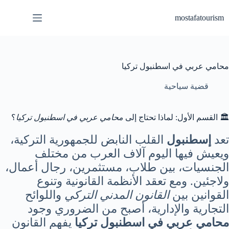
لتجاوز
لى
mostafatourism
لمحتوى
محامي عربي في اسطنبول تركيا
قضية سياحية
🏛️ القسم الأول: لماذا تحتاج إلى
محامي عربي في اسطنبول تركيا
؟
تعد
إسطنبول
القلب النابض للجمهورية التركية،
ويعيش فيها اليوم آلاف العرب من مختلف
الجنسيات، بين طلاب، مستثمرين، رجال أعمال،
ولاجئين. ومع تعقد الأنظمة القانونية وتنوع
القوانين بين
القانون المدني التركي
واللوائح
التجارية والإدارية، أصبح من الضروري وجود
محامي عربي في اسطنبول تركيا
يفهم القانون