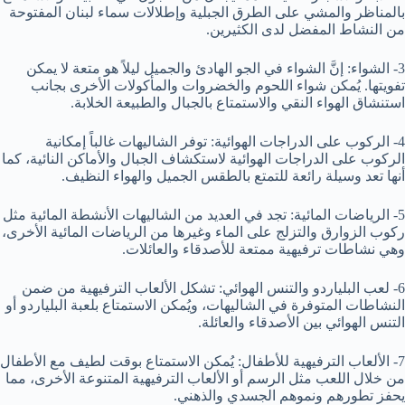
بالمناظر والمشي على الطرق الجبلية وإطلالات سماء لبنان المفتوحة
من النشاط المفضل لدى الكثيرين.
3- الشواء: إنَّ الشواء في الجو الهادئ والجميل ليلاً هو متعة لا يمكن
تفويتها. يُمكن شواء اللحوم والخضروات والمأكولات الأخرى بجانب
استنشاق الهواء النقي والاستمتاع بالجبال والطبيعة الخلابة.
4- الركوب على الدراجات الهوائية: توفر الشاليهات غالباً إمكانية
الركوب على الدراجات الهوائية لاستكشاف الجبال والأماكن النائية، كما
أنها تعد وسيلة رائعة للتمتع بالطقس الجميل والهواء النظيف.
5- الرياضات المائية: تجد في العديد من الشاليهات الأنشطة المائية مثل
ركوب الزوارق والتزلج على الماء وغيرها من الرياضات المائية الأخرى،
وهي نشاطات ترفيهية ممتعة للأصدقاء والعائلات.
6- لعب البلياردو والتنس الهوائي: تشكل الألعاب الترفيهية من ضمن
النشاطات المتوفرة في الشاليهات، ويُمكن الاستمتاع بلعبة البلياردو أو
التنس الهوائي بين الأصدقاء والعائلة.
7- الألعاب الترفيهية للأطفال: يُمكن الاستمتاع بوقت لطيف مع الأطفال
من خلال اللعب مثل الرسم أو الألعاب الترفيهية المتنوعة الأخرى، مما
يحفز تطورهم ونموهم الجسدي والذهني.