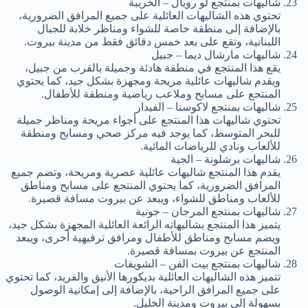
شاليهات بمنتجع لو رويال – الخريبة
تحتوي هذه الشاليهات العائلية على جميع المرافق الضرورية،
بالإضافة إلى منطقة خاصة للشواء ومناظر خلابة للجبال
اللبنانية، وتقع على بعد خمس دقائق فقط من مدينة بيروت.
شاليهات مارشال ديما – جبيل
يقع هذا المنتجع في منطقة هادئة وجميلة بالقرب من جبيل،
ويقدم شاليهات عائلية مريحة ومجهزة بشكل جيد، كما يحتوي
المنتجع على مسابح وملاعب رياضية ومنطقة للأطفال.
شاليهات بمنتجع لاكوستا – الفيدار
تحتوي شاليهات هذا المنتجع على أجواء مريحة ومناظر جميلة
للبحر المتوسط، كما يوجد فيه مركز صحي ومسابح ومنطقة
للألعاب ونادي للرياضات المائية.
شاليهات برشلونة – الجية
يقدم هذا المنتجع شاليهات عائلية عصرية ومريحة، وتضم جميع
المرافق الضرورية، كما يحتوي المنتجع على مسابح ومناطق
للألعاب ومناطق للشواء، ويبعد عن بيروت مسافة قصيرة.
شاليهات بمنتجع المرجان – جونية
يتميز هذا المنتجع بشاليهاته الرائعة العائلية المجهزة بشكل جيد،
ويضم مسابح ومناطق للأطفال ومرافق ترفيهية أخرى، ويبعد
المنتجع عن بيروت بمسافة قصيرة.
شاليهات بمنتجع بيت الفن – الشويفات
تتميز هذه الشاليهات العائلية بديكورها الأنيق والفريد، كما تحتوي
على جميع المرافق الراحية، بالإضافة إلى إمكانية الوصول
بسهولة إلى بيروت ومدينة الخليل.