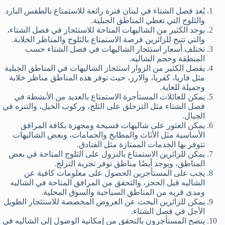
يُعد فصل الشتاء في لبنان فترة رائعة للاستمتاع بالطقس البارد
والثلوج التي تغطي المناطق الجبلية.
يوجد الكثير من الشاليهات المتاحة للاستئجار في فصل الشتاء،
والتي تتيح للزائرين فرصة الاستمتاع بالثلوج والمناظر الخلابة.
تختلف أسعار استئجار الشاليهات في فصل الشتاء حسب
المنطقة وحجم الشاليه.
يفضل الكثير من الزوار استئجار الشاليهات في المناطق الجبلية
مثل فاريا، كفريا، والارز، حيث توفر هذه المناطق مناظر خلابة
وجميلة للغاية.
يمكن للعائلات المستأجرة الاستمتاع بالعديد من الأنشطة في
فصل الشتاء مثل التزحلق على الثلج، وركوب الخيل، والتنزه في
الجبال.
يمكن العثور على شاليهات فسيحة ومجهزة بكافة المرافق
الأساسية مثل الأثاث والمطابخ والحمامات، وبعض الشاليهات
تتوفر بها الخدمات الممتازة مثل الفنادق.
يمكن للزائرين الاستمتاع بالنزول على الثلوج المتاحة في بعض
المناطق، ويوجد أيضًا مناطق توفر تجربة التزلج.
يجب على المستأجرين الحصول على معلومات كافية عن
الشاليه قبل الحجز، والتحقق من المرافق المتاحة في الشاليه
ومدى قربه من المناطق السياحية والسوق المحلية.
يمكن للزائرين البحث عن العروض المخصصة للاستئجار الطويل
الأجل في فصل الشتاء.
ينصح المستأجرون بالتحقق من إمكانية الوصول إلى الشاليه في