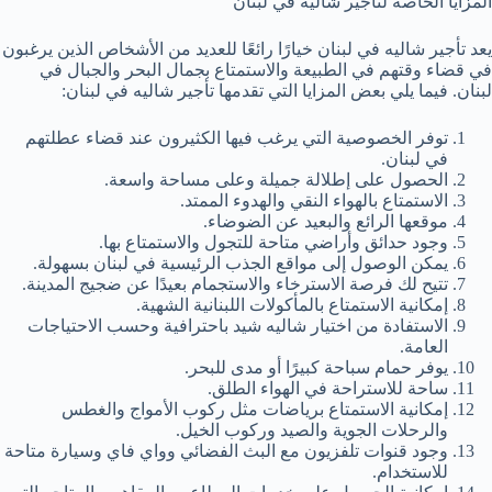
المزايا الخاصة لتأجير شاليه في لبنان
يعد تأجير شاليه في لبنان خيارًا رائعًا للعديد من الأشخاص الذين يرغبون
في قضاء وقتهم في الطبيعة والاستمتاع بجمال البحر والجبال في
لبنان. فيما يلي بعض المزايا التي تقدمها تأجير شاليه في لبنان:
توفر الخصوصية التي يرغب فيها الكثيرون عند قضاء عطلتهم
في لبنان.
الحصول على إطلالة جميلة وعلى مساحة واسعة.
الاستمتاع بالهواء النقي والهدوء الممتد.
موقعها الرائع والبعيد عن الضوضاء.
وجود حدائق وأراضي متاحة للتجول والاستمتاع بها.
يمكن الوصول إلى مواقع الجذب الرئيسية في لبنان بسهولة.
تتيح لك فرصة الاسترخاء والاستجمام بعيدًا عن ضجيج المدينة.
إمكانية الاستمتاع بالمأكولات اللبنانية الشهية.
الاستفادة من اختيار شاليه شيد باحترافية وحسب الاحتياجات
العامة.
يوفر حمام سباحة كبيرًا أو مدى للبحر.
ساحة للاستراحة في الهواء الطلق.
إمكانية الاستمتاع برياضات مثل ركوب الأمواج والغطس
والرحلات الجوية والصيد وركوب الخيل.
وجود قنوات تلفزيون مع البث الفضائي وواي فاي وسيارة متاحة
للاستخدام.