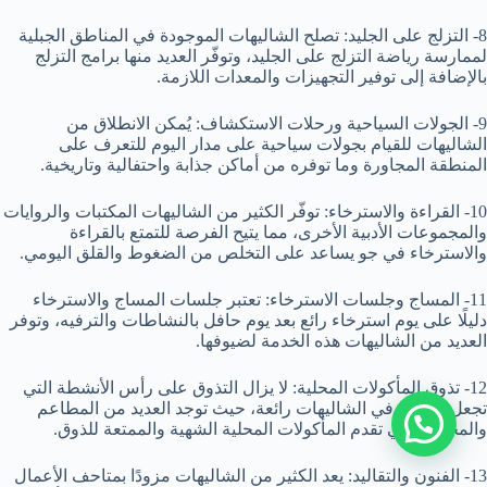
8- التزلج على الجليد: تصلح الشاليهات الموجودة في المناطق الجبلية
لممارسة رياضة التزلج على الجليد، وتوفّر العديد منها برامج التزلج
بالإضافة إلى توفير التجهيزات والمعدات اللازمة.
9- الجولات السياحية ورحلات الاستكشاف: يُمكن الانطلاق من
الشاليهات للقيام بجولات سياحية على مدار اليوم للتعرف على
المنطقة المجاورة وما توفره من أماكن جذابة واحتفالية وتاريخية.
10- القراءة والاسترخاء: توفّر الكثير من الشاليهات المكتبات والروايات
والمجموعات الأدبية الأخرى، مما يتيح الفرصة للتمتع بالقراءة
والاسترخاء في جو يساعد على التخلص من الضغوط والقلق اليومي.
11- المساج وجلسات الاسترخاء: تعتبر جلسات المساج والاسترخاء
دليلًا على يوم استرخاء رائع بعد يوم حافل بالنشاطات والترفيه، وتوفر
العديد من الشاليهات هذه الخدمة لضيوفها.
12- تذوق المأكولات المحلية: لا يزال التذوق على رأس الأنشطة التي
تجعل إقامتك في الشاليهات رائعة، حيث توجد العديد من المطاعم
والمحلات التي تقدم المأكولات المحلية الشهية والممتعة للذوق.
13- الفنون والتقاليد: يعد الكثير من الشاليهات مزودًا بمتاحف الأعمال