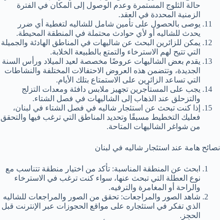
حالة الثلوج المستمرة وعدم الوصول إلى المكان في الفترة
الزمنية المحددة في العقد.
يوصى بالحصول على تأمين شامل للشاليه لتغطية أي ضرر
يحدث للشاليه أو لأي حوادث محتملة في المنطقة المحيطة.
يمكن للزائرين البحث عن شاليهات في المناطق الهادئة والجميلة
التي تتيح لهم الاسترخاء والتمتع بالطبيعة الخلابة.
يقدم بعض الشاليهات عروضًا مخصصة لعيد الميلاد ورأس السنة
الجديدة، وتتضمن هذه العروض الاحتفالات المختلفة والنشاطات
التي تساعد الزائرين على الاستمتاع بتلك الأيام.
يجب على المستأجرين تجهيز ملابس دافئة ومعدات التزلج
والتزحلق عند الذهاب إلى الشاليهات في فصل الشتاء.
إذا كنت تبحث عن استئجار شاليه في فصل الشتاء في لبنان،
فعليك التخطيط مسبقًا وتحديد المناطق التي ترغب فيها والتحقق
من شواغر الشاليهات المتاحة.
نصائح هامة عند استئجار شاليه في لبنان
ابحث عن المنطقة المناسبة: تأكد من اختيار منطقة تتناسب مع
نوع العطلة التي تبحث عنها، سواء كنت ترغب في الاسترخاء
والراحة أو المغامرة والترفيه.
شاهد الصور والمراجعات: تحقق من الصور والمراجعات للشاليه
الذي تفكر في استئجاره على مواقع الحجوزات عبر الإنترنت قبل
الحجز.