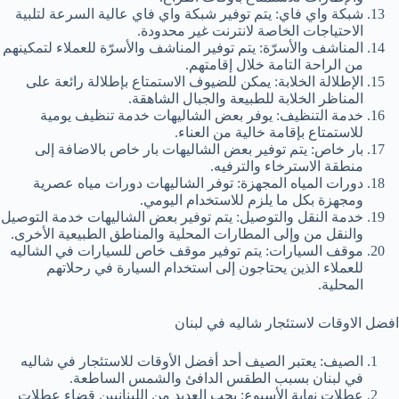
شبكة واي فاي: يتم توفير شبكة واي فاي عالية السرعة لتلبية
الاحتياجات الخاصة لانترنت غير محدودة.
المناشف والأسرّة: يتم توفير المناشف والأسرّة للعملاء لتمكينهم
من الراحة التامة خلال إقامتهم.
الإطلالة الخلابة: يمكن للضيوف الاستمتاع بإطلالة رائعة على
المناظر الخلابة للطبيعة والجبال الشاهقة.
خدمة التنظيف: يوفر بعض الشاليهات خدمة تنظيف يومية
للاستمتاع بإقامة خالية من العناء.
بار خاص: يتم توفير بعض الشاليهات بار خاص بالاضافة إلى
منطقة الاسترخاء والترفيه.
دورات المياه المجهزة: توفر الشاليهات دورات مياه عصرية
ومجهزة بكل ما يلزم للاستخدام اليومي.
خدمة النقل والتوصيل: يتم توفير بعض الشاليهات خدمة التوصيل
والنقل من وإلى المطارات المحلية والمناطق الطبيعية الأخرى.
موقف السيارات: يتم توفير موقف خاص للسيارات في الشاليه
للعملاء الذين يحتاجون إلى استخدام السيارة في رحلاتهم
المحلية.
افضل الاوقات لاستئجار شاليه في لبنان
الصيف: يعتبر الصيف أحد أفضل الأوقات للاستئجار في شاليه
في لبنان بسبب الطقس الدافئ والشمس الساطعة.
عطلات نهاية الأسبوع: يحب العديد من اللبنانيين قضاء عطلات