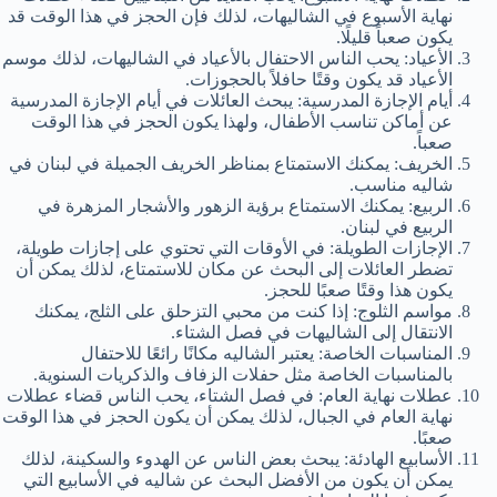
نهاية الأسبوع في الشاليهات، لذلك فإن الحجز في هذا الوقت قد
يكون صعباً قليلًا.
الأعياد: يحب الناس الاحتفال بالأعياد في الشاليهات، لذلك موسم
الأعياد قد يكون وقتًا حافلاً بالحجوزات.
أيام الإجازة المدرسية: يبحث العائلات في أيام الإجازة المدرسية
عن أماكن تناسب الأطفال، ولهذا يكون الحجز في هذا الوقت
صعباً.
الخريف: يمكنك الاستمتاع بمناظر الخريف الجميلة في لبنان في
شاليه مناسب.
الربيع: يمكنك الاستمتاع برؤية الزهور والأشجار المزهرة في
الربيع في لبنان.
الإجازات الطويلة: في الأوقات التي تحتوي على إجازات طويلة،
تضطر العائلات إلى البحث عن مكان للاستمتاع، لذلك يمكن أن
يكون هذا وقتًا صعبًا للحجز.
مواسم الثلوج: إذا كنت من محبي التزحلق على الثلج، يمكنك
الانتقال إلى الشاليهات في فصل الشتاء.
المناسبات الخاصة: يعتبر الشاليه مكانًا رائعًا للاحتفال
بالمناسبات الخاصة مثل حفلات الزفاف والذكريات السنوية.
عطلات نهاية العام: في فصل الشتاء، يحب الناس قضاء عطلات
نهاية العام في الجبال، لذلك يمكن أن يكون الحجز في هذا الوقت
صعبًا.
الأسابيع الهادئة: يبحث بعض الناس عن الهدوء والسكينة، لذلك
يمكن أن يكون من الأفضل البحث عن شاليه في الأسابيع التي