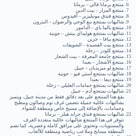
منتجع برمانا فالي – برمانا
منتجع المزار – بيت الدين
منتجع فندق مونبليزير – أفيدوس
شاليهات بمنتجع نبع الوحي والرضوان – البترون
منتجع بالما باي – الدامور
شاليهات بمنتجع هوليداي بيتش – جونية
منتجع بيافا – جزين
منتجع بيت القصيدة – الشويفات
منتجع كلودز – زحلة
منتجع جامعة المعرفة – بيت الشعار
منتجع الأشجار – بعبدا
منتجع لو ميريديان – جبيل
شاليهات بمنتجع استي فيو – جونية
منتجع ديفا – بعبدا
شاليهات بمنتجع حمامات العليلي – زحلة
شاليهات بمنتجع أدم – جبيل
يقع هذا المنتجع على بعد دقائق فقط من مدينة جبيل، ويتميز
بشاليهات عائلية جميلة تتضمن غرف نوم وصالون ومطبخ
وحمامات، بالإضافة إلى مسبح خاص ومنطقة للشواء.
شاليهات بمنتجع فندق جراند هيلز – برمانا
تتوفر في هذا المنتجع شاليهات عائلية متعددة الغرف
والمستويات، وتحتوي على مرافق كاملة وعصرية، كما تضم
المنطقة مسابح وملاعب رياضية ومنطقة للألعاب.