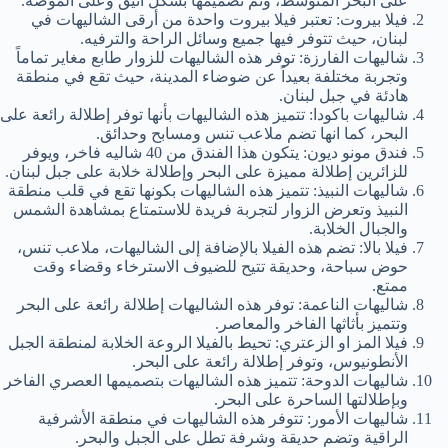
على البحر المتوسط، وتم تصميمها بشكل أنيق وعلى الموضة.
فيلا بيروت: تعتبر فيلا بيروت واحدة من أرقى الشاليهات في
لبنان، حيث تتوفر فيها جميع وسائل الراحة والترفيه.
شاليهات الفارزة: توفر هذه الشاليهات للزوار طابع مغاير تماماً
وتجربة مختلفة بعيداً عن ضوضاء المدينة، حيث تقع في منطقة
هادئة في جبل لبنان.
شاليهات باكودا: تتميز هذه الشاليهات بأنها توفر إطلالة رائعة على
البحر، كما انها تضم ملاعب تنس ومسابح وحدائق.
فندق مونو ديون: يتكون هذا الفندق من 40 شاليه فاخر، ويوفر
للزائرين إطلالة مميزة على البحر وإطلالة خلابة على جبل لبنان.
شاليهات النبيذ: تتميز هذه الشاليهات بكونها تقع في قلب منطقة
النبيذ وتعرض الزوار لتجربة فريدة للاستمتاع بمشاهدة الشمس
والجبال الخلابة.
فيلا بالا: تضم هذه الفيلا بالإضافة إلى الشاليهات، ملاعب تنس،
حوض سباحة، وحديقة تتيح للضيوف الاسترخاء وقضاء وقت
ممتع.
شاليهات الناعمة: توفر هذه الشاليهات إطلالة رائعة على البحر
وتتميز بأثاثها الفاخر والمعاصر.
فيلا المز او الزعتري: تحيط بالفيلا الروعة الخلابة لمنطقة الجبل
الأنطونيوس، وتوفر إطلالة رائعة على البحر.
شاليهات الدوحة: تتميز هذه الشاليهات بتصميمها العصري الفاخر
وبإطلالتها الساحرة على البحر.
شاليهات الأمور: تتوفر هذه الشاليهات في منطقة الأشرفية
الراقية وتضم حديقة وشرفة تطل على الجبل والبحر.