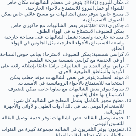
مكان للبروج (BBQ): يتوفر في معظم الشاليهات مكان خاص
للشواء أو عمل البروج للاستمتاع بالأجواء الخارجية.
مسبح خاص: تتوفر بعض الشاليهات مع مسبح عائلي خاص يمكن
للضيوف الاستمتاع به.
جاكوزي (Jacuzzi):تتوفر بعض الشاليهات مع جاكوزي خاص
يمكن للضيوف الاستمتاع به في الهواء الطلق.
مساحة خارجية واسعة: تشمل الشاليهات على مساحة خارجية
واسعة للاستمتاع بالأجواء الخارجية مثل الجلوس في الهواء
الطلق.
كراسي شمسية: يمكن للضيوف الاسترخاء بجانب حوض السباحة
أو في الحديقة مع كراسي شمسية مريحة الملمس.
تراس: يوفر العديد من الشاليهات تراسًا خاصًا بإطلالة رائعة على
الأودية والمناطق الطبيعية الأخرى.
موقد الحطب: يتوفر في بعض الشاليهات موقد حطب يمكن
استخدامه للاستمتاع بالأجواء الرومانسية في الأمسيات.
ساونا: تتوفر بعض الشاليهات مع ساونا خاصة يمكن للضيوف
الاستمتاع بها خلال إقامتهم.
مطبخ مجهز بالكامل: يشمل المطبخ في الشاليه كل شيء
للاستخدام اليومي، بما في ذلك أدوات الطهي والأواني والأجهزة
الكهربائية.
خدمة توصيل البقالة: بعض الشاليهات توفر خدمة توصيل البقالة
للتسوق اليومي.
تلفزيون: يوفر التلفزيون في الشاليه مجموعة كبيرة من القنوات
والإطارات للاستمتاع بأوقات الفراغ.